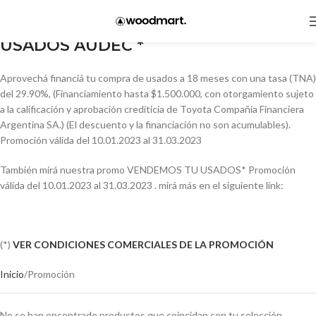
Skip to navigation
PROMO APERTURA NUEVA PLAYA DE
Skip to main content
USADOS AUDEC
*
Aprovechá financiá tu compra de usados a 18 meses con una tasa (TNA)
del 29.90%, (Financiamiento hasta $1.500.000, con otorgamiento sujeto
a la calificación y aprobación crediticia de Toyota Compañía Financiera
Argentina SA.) (El descuento y la financiación no son acumulables).
Promoción válida del 10.01.2023 al 31.03.2023
También mirá nuestra promo VENDEMOS TU USADOS* Promoción
válida del 10.01.2023 al 31.03.2023 . mirá más en el siguiente link:
(*)
VER CONDICIONES COMERCIALES DE LA PROMOCIÓN
Inicio
Promoción
No se han encontrado productos que coincidan con tu selección.