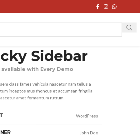
icky Sidebar
s available with Every Demo
 sem class fames vehicula nascetur nam tellus a
um inceptos mus rhoncus et accumsan fringilla
nascetur amet fermentum rutrum.
T
WordPress
GNER
John Doe