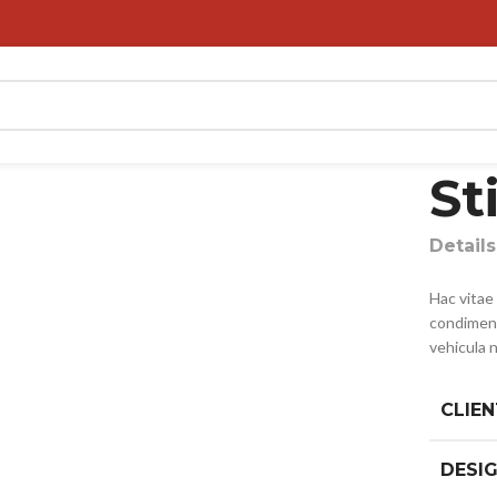
St
Detail
Hac vitae
condiment
vehicula 
CLIEN
DESI